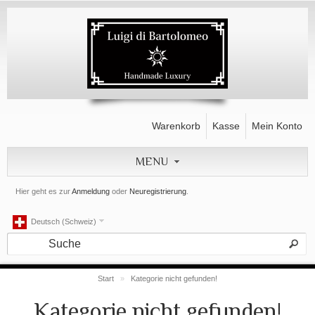
Warenkorb
Kasse
Mein Konto
MENU
Hier geht es zur
Anmeldung
oder
Neuregistrierung
.
Deutsch (Schweiz)
Start
»
Kategorie nicht gefunden!
Kategorie nicht gefunden!