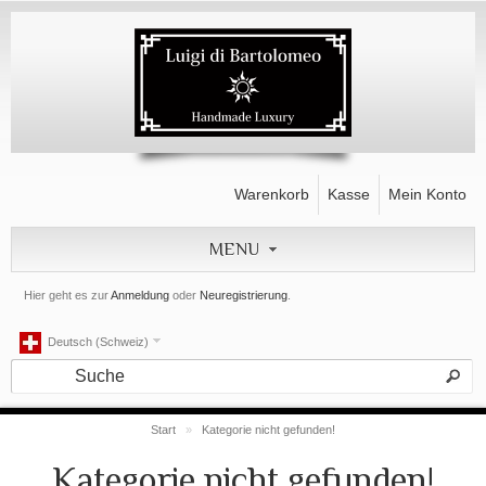
Warenkorb
Kasse
Mein Konto
MENU
Hier geht es zur
Anmeldung
oder
Neuregistrierung
.
Deutsch (Schweiz)
Start
»
Kategorie nicht gefunden!
Kategorie nicht gefunden!