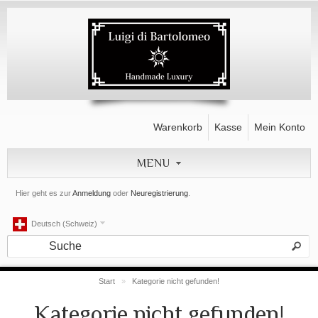
Warenkorb
Kasse
Mein Konto
MENU
Hier geht es zur
Anmeldung
oder
Neuregistrierung
.
Deutsch (Schweiz)
Start
»
Kategorie nicht gefunden!
Kategorie nicht gefunden!