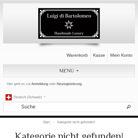
Warenkorb
Kasse
Mein Konto
MENU
Hier geht es zur
Anmeldung
oder
Neuregistrierung
.
Deutsch (Schweiz)
Start
»
Kategorie nicht gefunden!
Kategorie nicht gefunden!