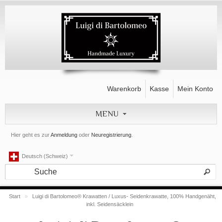
Warenkorb
Kasse
Mein Konto
MENU
Hier geht es zur
Anmeldung
oder
Neuregistrierung
.
Deutsch (Schweiz)
Start
»
Luigi di Bartolomeo® Krawatten / Luxus- Seidenkrawatte, 100% Handgenäht,
inkl. Seidensäcklein