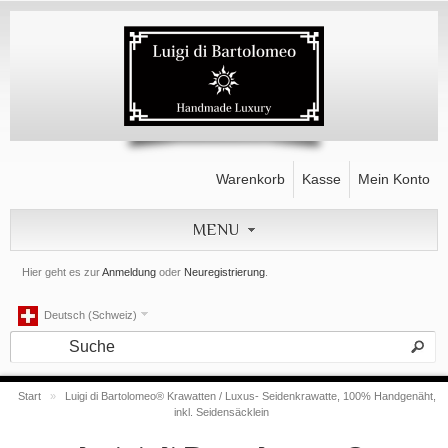
Warenkorb
Kasse
Mein Konto
MENU
Hier geht es zur
Anmeldung
oder
Neuregistrierung
.
Deutsch (Schweiz)
Start
»
Luigi di Bartolomeo® Krawatten / Luxus- Seidenkrawatte, 100% Handgenäht,
inkl. Seidensäcklein