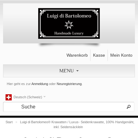
Warenkorb
Kasse
Mein Konto
MENU
Hier geht es zur
Anmeldung
oder
Neuregistrierung
.
Deutsch (Schweiz)
Start
»
Luigi di Bartolomeo® Krawatten / Luxus- Seidenkrawatte, 100% Handgenäht,
inkl. Seidensäcklein