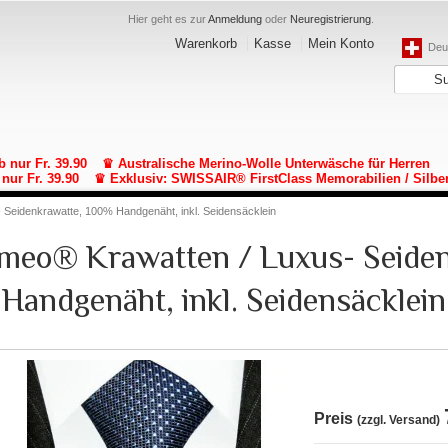
Hier geht es zur
Anmeldung
oder
Neuregistrierung
.
Warenkorb
Kasse
Mein Konto
Deut
b nur Fr. 39.90
♛ Australische Merino-Wolle Unterwäsche für Herren
nur Fr. 39.90
♛ Exklusiv: SWISSAIR® FirstClass Memorabilien / Silbe
- Seidenkrawatte, 100% Handgenäht, inkl. Seidensäcklein
lomeo® Krawatten / Luxus- Seide
Handgenäht, inkl. Seidensäcklein
Preis
(zzgl. Versand)