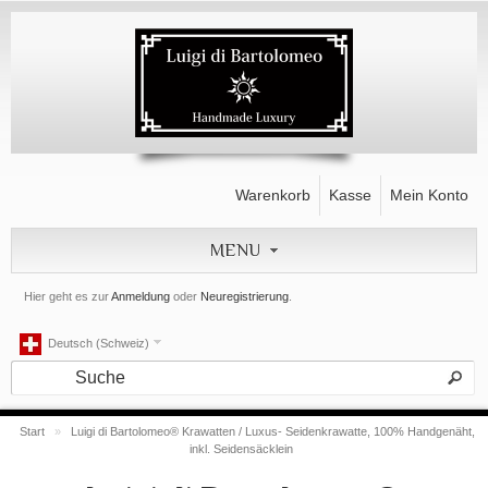
Warenkorb
Kasse
Mein Konto
MENU
Hier geht es zur
Anmeldung
oder
Neuregistrierung
.
Deutsch (Schweiz)
Start
»
Luigi di Bartolomeo® Krawatten / Luxus- Seidenkrawatte, 100% Handgenäht,
inkl. Seidensäcklein