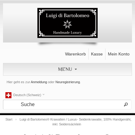
Warenkorb
Kasse
Mein Konto
MENU
Hier geht es zur
Anmeldung
oder
Neuregistrierung
.
Deutsch (Schweiz)
Start
»
Luigi di Bartolomeo® Krawatten / Luxus- Seidenkrawatte, 100% Handgenäht,
inkl. Seidensäcklein