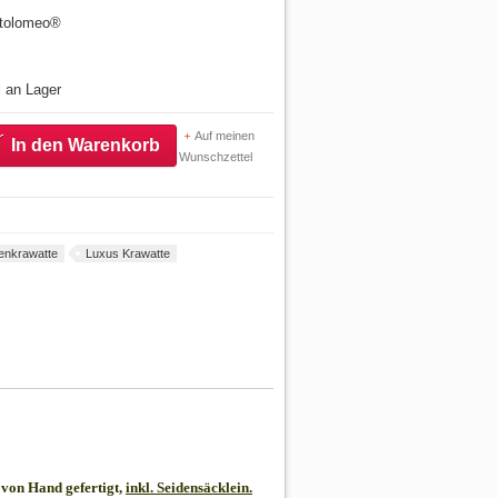
artolomeo®
l an Lager
Auf meinen
In den Warenkorb
Wunschzettel
enkrawatte
Luxus Krawatte
von Hand gefertigt,
inkl. Seidensäcklein.