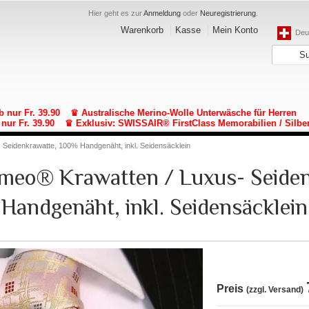
Hier geht es zur
Anmeldung
oder
Neuregistrierung
.
Warenkorb
Kasse
Mein Konto
Deut
b nur Fr. 39.90
♛ Australische Merino-Wolle Unterwäsche für Herren
nur Fr. 39.90
♛ Exklusiv: SWISSAIR® FirstClass Memorabilien / Silbe
- Seidenkrawatte, 100% Handgenäht, inkl. Seidensäcklein
lomeo® Krawatten / Luxus- Seide
Handgenäht, inkl. Seidensäcklein
Preis
(zzgl. Versand)