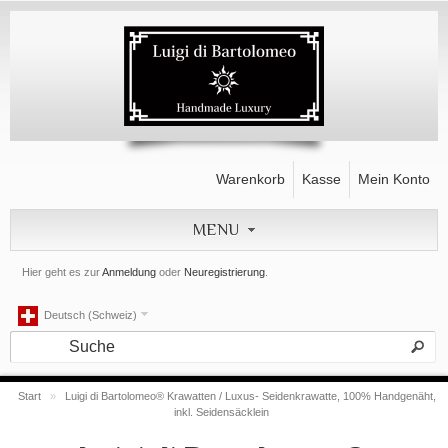
Warenkorb
Kasse
Mein Konto
MENU
Hier geht es zur
Anmeldung
oder
Neuregistrierung
.
Deutsch (Schweiz)
Start
»
Luigi di Bartolomeo® Krawatten / Luxus- Seidenkrawatte, 100% Handgenäht,
inkl. Seidensäcklein