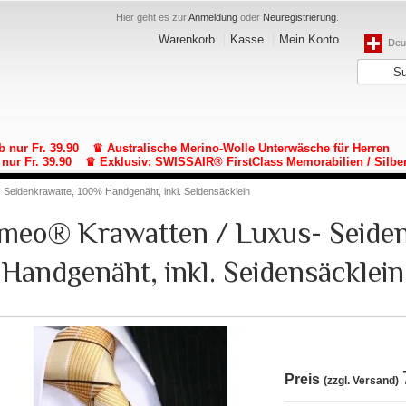
Hier geht es zur
Anmeldung
oder
Neuregistrierung
.
Warenkorb
Kasse
Mein Konto
Deut
b nur Fr. 39.90
♛ Australische Merino-Wolle Unterwäsche für Herren
nur Fr. 39.90
♛ Exklusiv: SWISSAIR® FirstClass Memorabilien / Silbe
- Seidenkrawatte, 100% Handgenäht, inkl. Seidensäcklein
lomeo® Krawatten / Luxus- Seide
Handgenäht, inkl. Seidensäcklein
Preis
(zzgl. Versand)