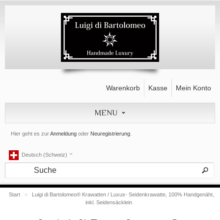
Warenkorb
Kasse
Mein Konto
MENU
Hier geht es zur
Anmeldung
oder
Neuregistrierung
.
Deutsch (Schweiz)
Start
»
Luigi di Bartolomeo® Krawatten / Luxus- Seidenkrawatte, 100% Handgenäht,
inkl. Seidensäcklein