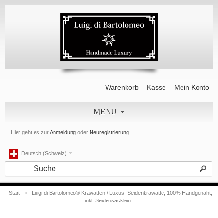
Warenkorb
Kasse
Mein Konto
MENU
Hier geht es zur
Anmeldung
oder
Neuregistrierung
.
Deutsch (Schweiz)
Start
»
Luigi di Bartolomeo® Krawatten / Luxus- Seidenkrawatte, 100% Handgenäht,
inkl. Seidensäcklein