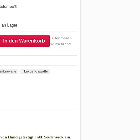
artolomeo®
l an Lager
Auf meinen
In den Warenkorb
Wunschzettel
enkrawatte
Luxus Krawatte
von Hand gefertigt,
inkl. Seidensäcklein.