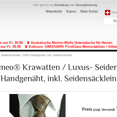
Hier geht es zur
Anmeldung
oder
Neuregistrierung
.
Warenkorb
Kasse
Mein Konto
Deut
b nur Fr. 39.90
♛ Australische Merino-Wolle Unterwäsche für Herren
nur Fr. 39.90
♛ Exklusiv: SWISSAIR® FirstClass Memorabilien / Silbe
- Seidenkrawatte, 100% Handgenäht, inkl. Seidensäcklein
lomeo® Krawatten / Luxus- Seide
Handgenäht, inkl. Seidensäcklein
Preis
(zzgl. Versand)