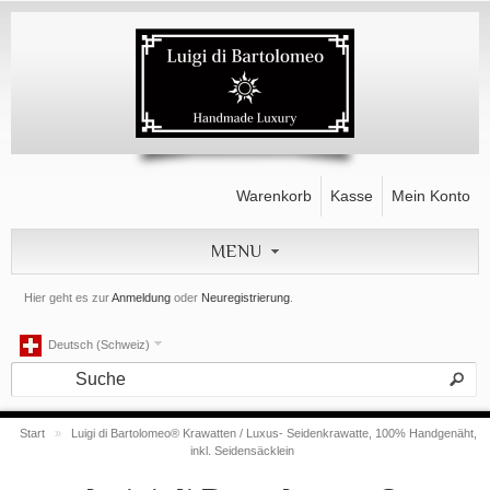
Warenkorb
Kasse
Mein Konto
MENU
Hier geht es zur
Anmeldung
oder
Neuregistrierung
.
Deutsch (Schweiz)
Start
»
Luigi di Bartolomeo® Krawatten / Luxus- Seidenkrawatte, 100% Handgenäht,
inkl. Seidensäcklein