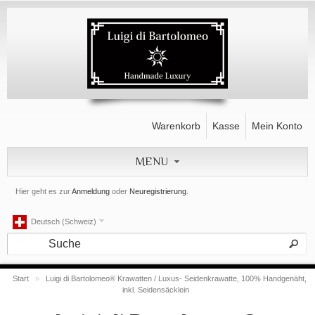
Warenkorb
Kasse
Mein Konto
MENU
Hier geht es zur
Anmeldung
oder
Neuregistrierung
.
Deutsch (Schweiz)
Start
»
Luigi di Bartolomeo® Krawatten / Luxus- Seidenkrawatte, 100% Handgenäht,
inkl. Seidensäcklein