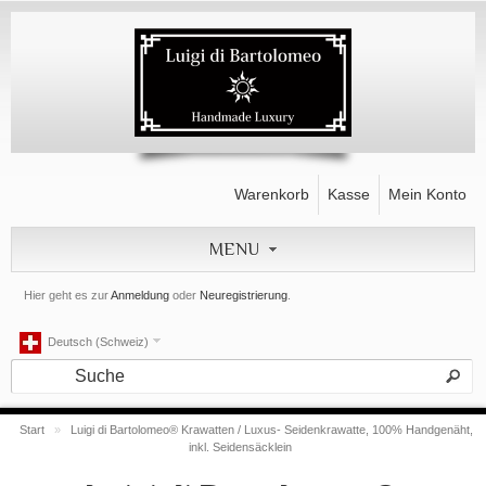
Warenkorb
Kasse
Mein Konto
MENU
Hier geht es zur
Anmeldung
oder
Neuregistrierung
.
Deutsch (Schweiz)
Start
»
Luigi di Bartolomeo® Krawatten / Luxus- Seidenkrawatte, 100% Handgenäht,
inkl. Seidensäcklein