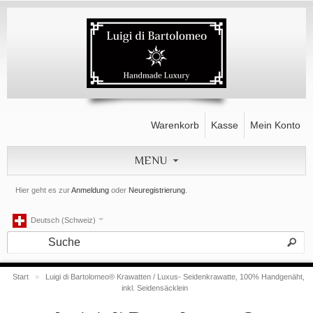
Warenkorb
Kasse
Mein Konto
MENU
Hier geht es zur
Anmeldung
oder
Neuregistrierung
.
Deutsch (Schweiz)
Start
»
Luigi di Bartolomeo® Krawatten / Luxus- Seidenkrawatte, 100% Handgenäht,
inkl. Seidensäcklein