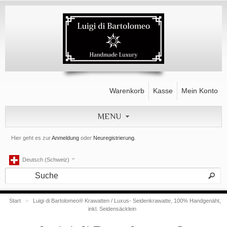
Warenkorb
Kasse
Mein Konto
MENU
Hier geht es zur
Anmeldung
oder
Neuregistrierung
.
Deutsch (Schweiz)
Start
»
Luigi di Bartolomeo® Krawatten / Luxus- Seidenkrawatte, 100% Handgenäht,
inkl. Seidensäcklein