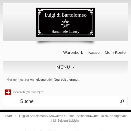
Warenkorb
Kasse
Mein Konto
MENU
Hier geht es zur
Anmeldung
oder
Neuregistrierung
.
Deutsch (Schweiz)
Start
»
Luigi di Bartolomeo® Krawatten / Luxus- Seidenkrawatte, 100% Handgenäht,
inkl. Seidensäcklein