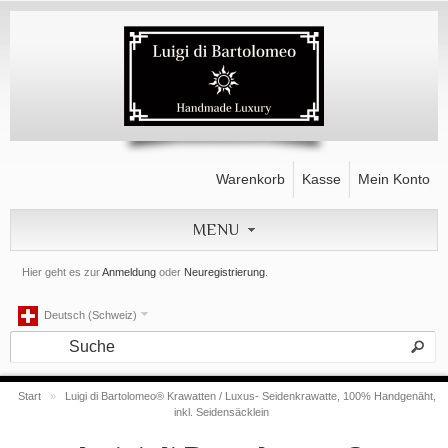
Warenkorb
Kasse
Mein Konto
MENU
Hier geht es zur
Anmeldung
oder
Neuregistrierung
.
Deutsch (Schweiz)
Start
»
Luigi di Bartolomeo® Krawatten / Luxus- Seidenkrawatte, 100% Handgenäht,
inkl. Seidensäcklein