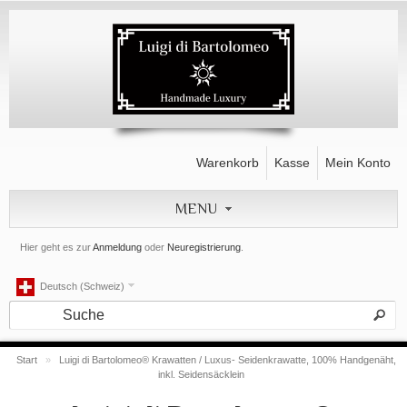
Warenkorb
Kasse
Mein Konto
MENU
Hier geht es zur
Anmeldung
oder
Neuregistrierung
.
Deutsch (Schweiz)
Start
»
Luigi di Bartolomeo® Krawatten / Luxus- Seidenkrawatte, 100% Handgenäht,
inkl. Seidensäcklein