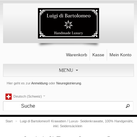
Warenkorb
Kasse
Mein Konto
MENU
Hier geht es zur
Anmeldung
oder
Neuregistrierung
.
Deutsch (Schweiz)
Start
»
Luigi di Bartolomeo® Krawatten / Luxus- Seidenkrawatte, 100% Handgenäht,
inkl. Seidensäcklein