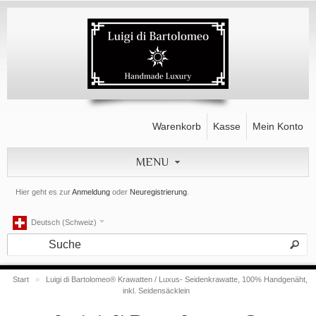
Warenkorb
Kasse
Mein Konto
MENU
Hier geht es zur
Anmeldung
oder
Neuregistrierung
.
Deutsch (Schweiz)
Start
»
Luigi di Bartolomeo® Krawatten / Luxus- Seidenkrawatte, 100% Handgenäht,
inkl. Seidensäcklein