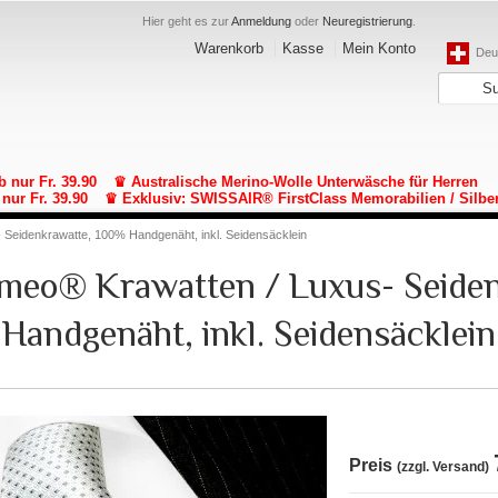
Hier geht es zur
Anmeldung
oder
Neuregistrierung
.
Warenkorb
Kasse
Mein Konto
Deut
b nur Fr. 39.90
♛ Australische Merino-Wolle Unterwäsche für Herren
nur Fr. 39.90
♛ Exklusiv: SWISSAIR® FirstClass Memorabilien / Silbe
- Seidenkrawatte, 100% Handgenäht, inkl. Seidensäcklein
lomeo® Krawatten / Luxus- Seide
Handgenäht, inkl. Seidensäcklein
Preis
(zzgl. Versand)