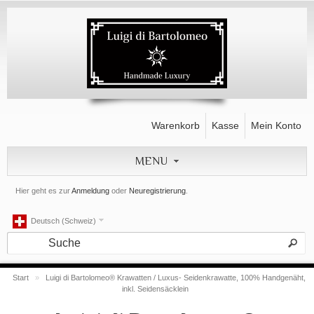
Warenkorb
Kasse
Mein Konto
MENU
Hier geht es zur
Anmeldung
oder
Neuregistrierung
.
Deutsch (Schweiz)
Start
»
Luigi di Bartolomeo® Krawatten / Luxus- Seidenkrawatte, 100% Handgenäht,
inkl. Seidensäcklein