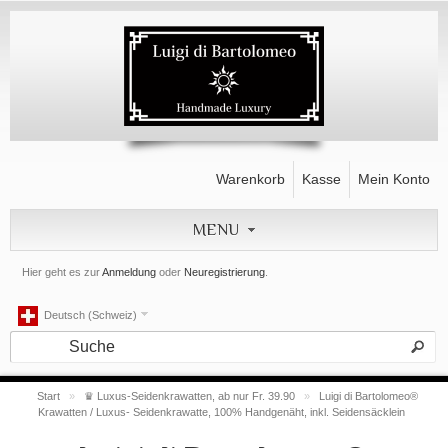
Warenkorb
Kasse
Mein Konto
MENU
Hier geht es zur
Anmeldung
oder
Neuregistrierung
.
Deutsch (Schweiz)
Start
»
♛ Luxus-Seidenkrawatten, ab nur Fr. 39.90
»
Luigi di Bartolomeo®
Krawatten / Luxus- Seidenkrawatte, 100% Handgenäht, inkl. Seidensäcklein