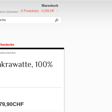
Warenkorb
0 Produkt(e) - 0,00CHF
sch (Schweiz)
rbestecke
eidensäcklein
nkrawatte, 100%
79,90CHF