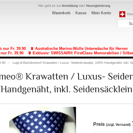
Hier geht es zur
Anmeldung
oder
Neuregistrierung
.
Warenkorb
Kasse
Mein Konto
Deut
b nur Fr. 39.90
♛ Australische Merino-Wolle Unterwäsche für Herren
nur Fr. 39.90
♛ Exklusiv: SWISSAIR® FirstClass Memorabilien / Silbe
9.90
»
Luigi di Bartolomeo® Krawatten / Luxus- Seidenkrawatte, 100% Handgenäht, inkl. S
lomeo® Krawatten / Luxus- Seide
Handgenäht, inkl. Seidensäcklein
Preis
(zzgl. Versand)