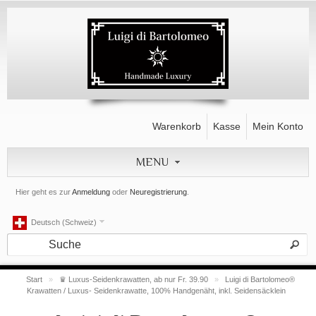
Warenkorb
Kasse
Mein Konto
MENU
Hier geht es zur
Anmeldung
oder
Neuregistrierung
.
Deutsch (Schweiz)
Start
»
♛ Luxus-Seidenkrawatten, ab nur Fr. 39.90
»
Luigi di Bartolomeo®
Krawatten / Luxus- Seidenkrawatte, 100% Handgenäht, inkl. Seidensäcklein