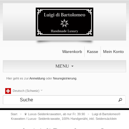
Warenkorb
Kasse
Mein Konto
MENU
Hier geht es zur
Anmeldung
oder
Neuregistrierung
.
Deutsch (Schweiz)
Start
»
♛ Luxus-Seidenkrawatten, ab nur Fr. 39.90
»
Luigi di Bartolomeo®
Krawatten / Luxus- Seidenkrawatte, 100% Handgenäht, inkl. Seidensäcklein