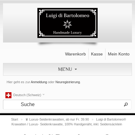
Warenkorb
Kasse
Mein Konto
MENU
Hier geht es zur
Anmeldung
oder
Neuregistrierung
.
Deutsch (Schweiz)
Start
»
♛ Luxus-Seidenkrawatten, ab nur Fr. 39.90
»
Luigi di Bartolomeo®
Krawatten / Luxus- Seidenkrawatte, 100% Handgenäht, inkl. Seidensäcklein