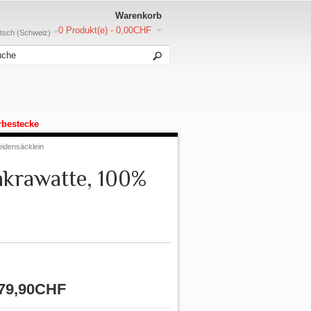
Warenkorb
0 Produkt(e) - 0,00CHF
sch (Schweiz)
rbestecke
eidensäcklein
nkrawatte, 100%
79,90CHF