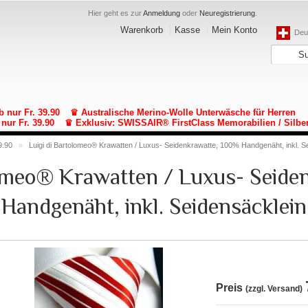
Hier geht es zur
Anmeldung
oder
Neuregistrierung
.
Warenkorb
Kasse
Mein Konto
Deut
b nur Fr. 39.90
♛ Australische Merino-Wolle Unterwäsche für Herren
nur Fr. 39.90
♛ Exklusiv: SWISSAIR® FirstClass Memorabilien / Silbe
9.90
»
Luigi di Bartolomeo® Krawatten / Luxus- Seidenkrawatte, 100% Handgenäht, inkl. S
lomeo® Krawatten / Luxus- Seide
Handgenäht, inkl. Seidensäcklein
Preis
(zzgl. Versand)