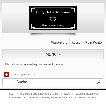
Warenkorb
Kasse
Mein Konto
MENU
Hier geht es zur
Anmeldung
oder
Neuregistrierung
.
Deutsch (Schweiz)
Start
»
♛ Luxus-Seidenkrawatten, ab nur Fr. 39.90
»
Luigi di Bartolomeo®
Krawatten / Luxus- Seidenkrawatte, 100% Handgenäht, inkl. Seidensäcklein