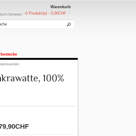
Warenkorb
0 Produkt(e) - 0,00CHF
sch (Schweiz)
rbestecke
eidensäcklein
nkrawatte, 100%
79,90CHF