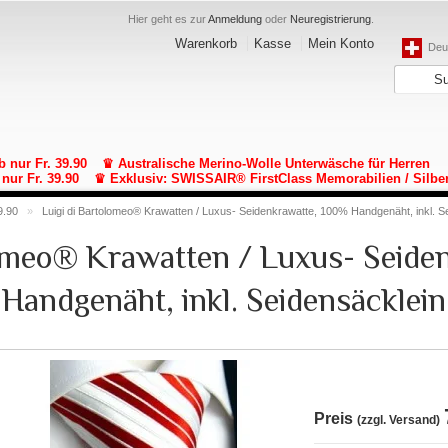
Hier geht es zur
Anmeldung
oder
Neuregistrierung
.
Warenkorb
Kasse
Mein Konto
Deut
b nur Fr. 39.90
♛ Australische Merino-Wolle Unterwäsche für Herren
nur Fr. 39.90
♛ Exklusiv: SWISSAIR® FirstClass Memorabilien / Silbe
9.90
»
Luigi di Bartolomeo® Krawatten / Luxus- Seidenkrawatte, 100% Handgenäht, inkl. S
lomeo® Krawatten / Luxus- Seide
Handgenäht, inkl. Seidensäcklein
Preis
(zzgl. Versand)