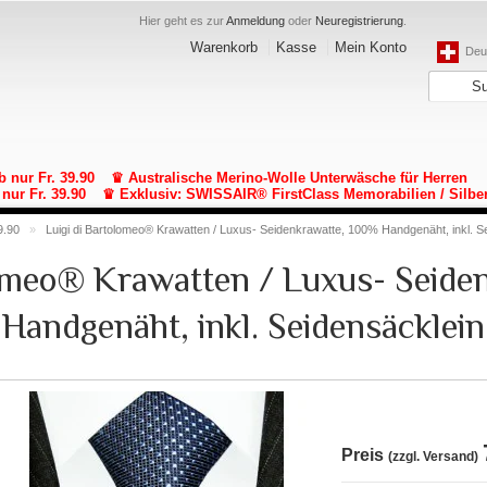
Hier geht es zur
Anmeldung
oder
Neuregistrierung
.
Warenkorb
Kasse
Mein Konto
Deut
b nur Fr. 39.90
♛ Australische Merino-Wolle Unterwäsche für Herren
nur Fr. 39.90
♛ Exklusiv: SWISSAIR® FirstClass Memorabilien / Silbe
9.90
»
Luigi di Bartolomeo® Krawatten / Luxus- Seidenkrawatte, 100% Handgenäht, inkl. S
lomeo® Krawatten / Luxus- Seide
Handgenäht, inkl. Seidensäcklein
Preis
(zzgl. Versand)