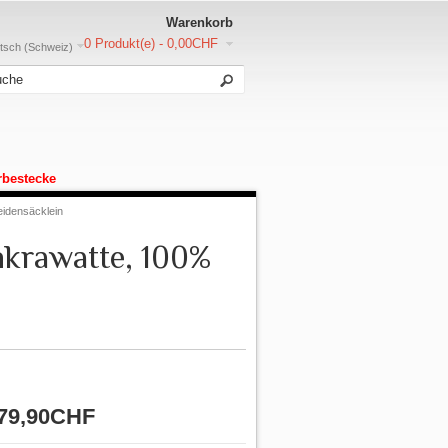
Warenkorb
0 Produkt(e) - 0,00CHF
sch (Schweiz)
rbestecke
eidensäcklein
nkrawatte, 100%
79,90CHF