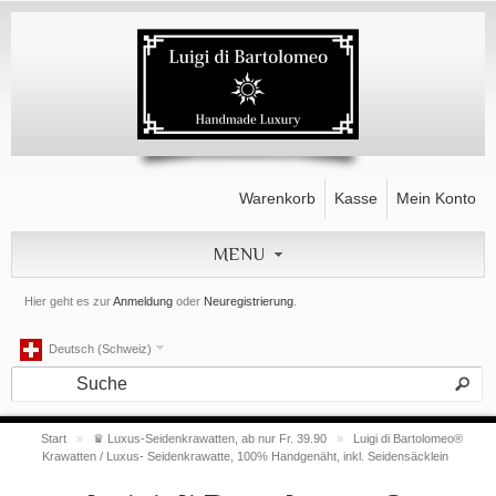
Warenkorb
Kasse
Mein Konto
MENU
Hier geht es zur
Anmeldung
oder
Neuregistrierung
.
Deutsch (Schweiz)
Start
»
♛ Luxus-Seidenkrawatten, ab nur Fr. 39.90
»
Luigi di Bartolomeo®
Krawatten / Luxus- Seidenkrawatte, 100% Handgenäht, inkl. Seidensäcklein