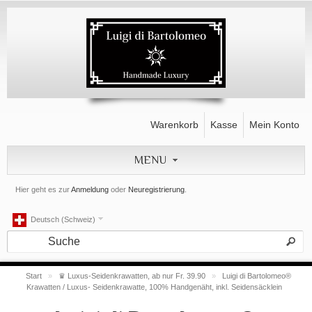
Warenkorb
Kasse
Mein Konto
MENU
Hier geht es zur
Anmeldung
oder
Neuregistrierung
.
Deutsch (Schweiz)
Start
»
♛ Luxus-Seidenkrawatten, ab nur Fr. 39.90
»
Luigi di Bartolomeo®
Krawatten / Luxus- Seidenkrawatte, 100% Handgenäht, inkl. Seidensäcklein