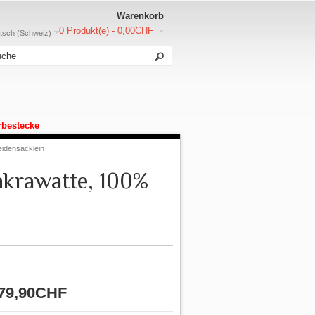
Warenkorb
0 Produkt(e) - 0,00CHF
sch (Schweiz)
rbestecke
eidensäcklein
nkrawatte, 100%
79,90CHF