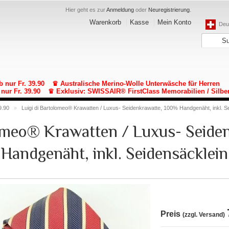
Hier geht es zur
Anmeldung
oder
Neuregistrierung
.
Warenkorb
Kasse
Mein Konto
Deut
b nur Fr. 39.90
♛ Australische Merino-Wolle Unterwäsche für Herren
nur Fr. 39.90
♛ Exklusiv: SWISSAIR® FirstClass Memorabilien / Silbe
9.90
»
Luigi di Bartolomeo® Krawatten / Luxus- Seidenkrawatte, 100% Handgenäht, inkl. S
lomeo® Krawatten / Luxus- Seide
Handgenäht, inkl. Seidensäcklein
Preis
(zzgl. Versand)