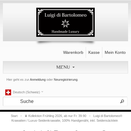
Warenkorb
Kasse
Mein Konto
MENU
Hier geht es zur
Anmeldung
oder
Neuregistrierung
.
Deutsch (Schweiz)
Start
»
♛ Kollektion Frühling 2026, ab nur Fr. 39.90
»
Luigi di Bartolomeo®
Krawatten / Luxus-Seidenkrawatte, 100% Handgenäht, inkl. Seidensäcklein