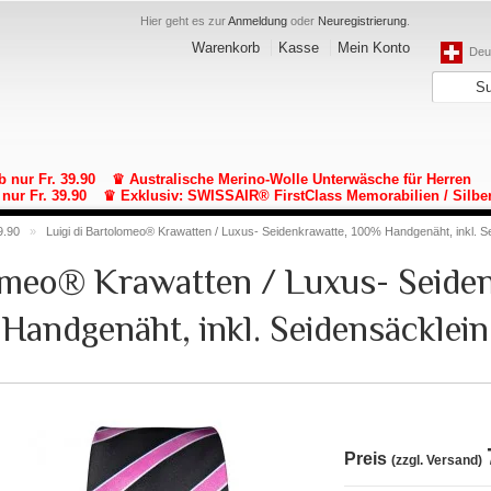
Hier geht es zur
Anmeldung
oder
Neuregistrierung
.
Warenkorb
Kasse
Mein Konto
Deut
b nur Fr. 39.90
♛ Australische Merino-Wolle Unterwäsche für Herren
nur Fr. 39.90
♛ Exklusiv: SWISSAIR® FirstClass Memorabilien / Silbe
9.90
»
Luigi di Bartolomeo® Krawatten / Luxus- Seidenkrawatte, 100% Handgenäht, inkl. S
lomeo® Krawatten / Luxus- Seide
Handgenäht, inkl. Seidensäcklein
Preis
(zzgl. Versand)