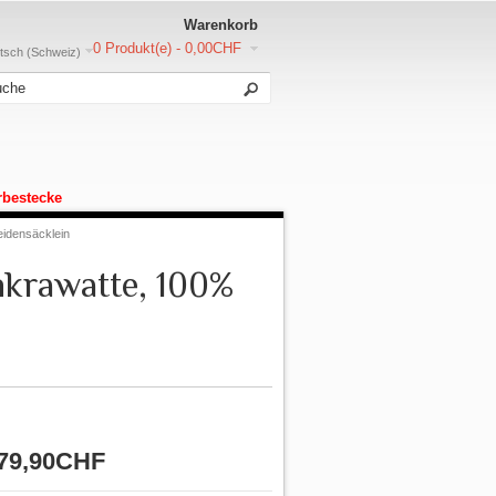
Warenkorb
0 Produkt(e) - 0,00CHF
sch (Schweiz)
rbestecke
eidensäcklein
nkrawatte, 100%
79,90CHF