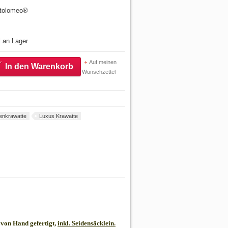
artolomeo®
l an Lager
Auf meinen
In den Warenkorb
Wunschzettel
enkrawatte
Luxus Krawatte
von Hand gefertigt,
inkl. Seidensäcklein.